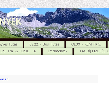
ENYEK
CSA, BŐS, MSE, GTC
nyves Futás
08.22. – Bősi Futás
08.30. – KEM TK 5.
urul Trail & TurULTRA
Eredmények
TAGDÍJ FIZETÉSI
rized