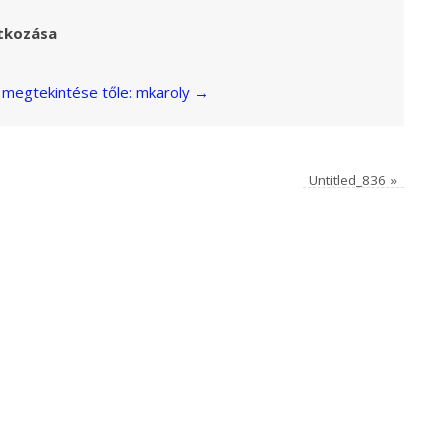
tkozása
megtekintése tőle: mkaroly
→
Untitled_836
»