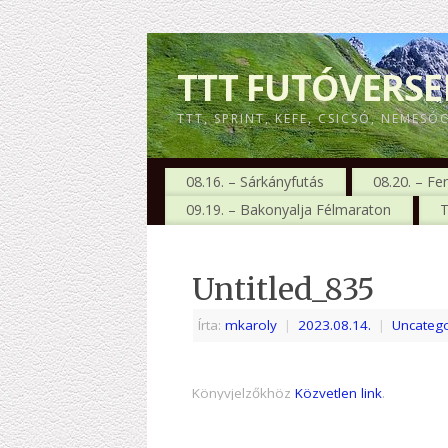
TTT FUTÓVERS
TTT, SPRINT, KEFE, CSICSÓ, NEMESÓ
08.16. – Sárkányfutás
08.20. – Fe
09.19. – Bakonyalja Félmaraton
T
Untitled_835
Írta:
mkaroly
|
2023.08.14.
|
Uncatego
Könyvjelzőkhöz
Közvetlen link
.