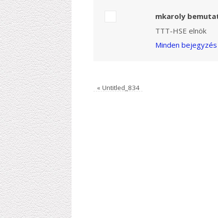
mkaroly bemuta
TTT-HSE elnök
Minden bejegyzés 
«
Untitled_834