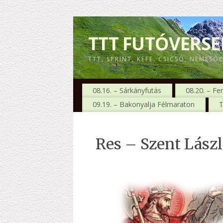
TTT FUTÓVERS
TTT, SPRINT, KEFE, CSICSÓ, NEMESÓ
08.16. – Sárkányfutás
08.20. – Fe
09.19. – Bakonyalja Félmaraton
T
Res – Szent Lászl