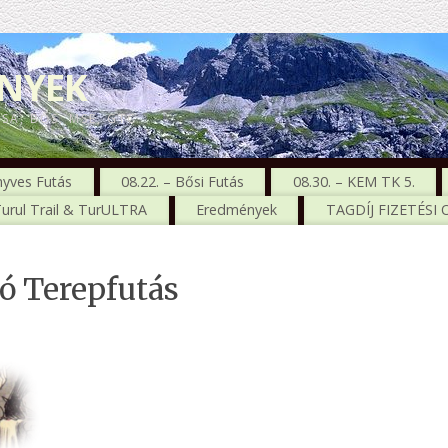
ENYEK
CSA, BŐS, MSE, GTC
nyves Futás
08.22. – Bősi Futás
08.30. – KEM TK 5.
urul Trail & TurULTRA
Eredmények
TAGDÍJ FIZETÉSI
ó Terepfutás