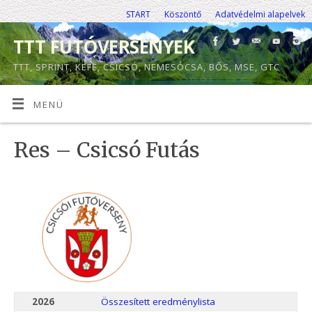
START
Köszöntő
Adatvédelmi alapelvek
TTT FUTÓVERSENYEK
TTT, SPRINT, KEFE, CSICSÓ, NEMESÓCSA, BŐS, MSE, GTC
MENÜ
Res – Csicsó Futás
2026
Összesített eredménylista