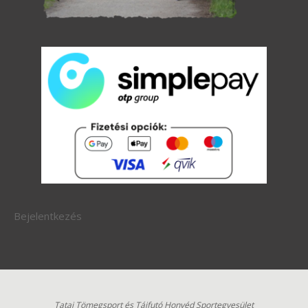
Bejelentkezés
Tatai Tömegsport és Tájfutó Honvéd Sportegyesület