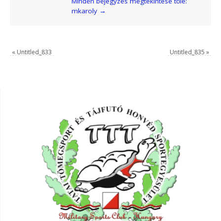
Minden bejegyzés megtekintése tőle:
mkaroly
→
«
Untitled_833
Untitled_835
»