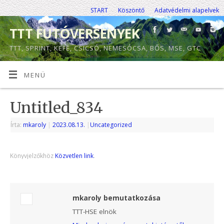
START
Köszöntő
Adatvédelmi alapelvek
TTT FUTÓVERSENYEK
TTT, SPRINT, KEFE, CSICSÓ, NEMESÓCSA, BŐS, MSE, GTC
MENÜ
Untitled_834
Írta:
mkaroly
|
2023.08.13.
|
Uncategorized
Könyvjelzőkhöz
Közvetlen link
.
mkaroly bemutatkozása
TTT-HSE elnök