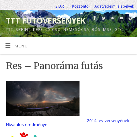
START
Köszöntő
Adatvédelmi alapelvek
TTT FUTÓVERSENYEK
TTT, SPRINT, KEFE, CSICSÓ, NEMESÓCSA, BŐS, MSE, GTC
MENÜ
Res – Panoráma futás
2014. év versenyének
Hivatalos eredménye