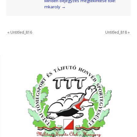
Minden bejegyzés megtekintése tőle:
mkaroly
→
«
Untitled_816
Untitled_818
»