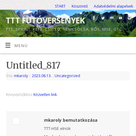
START
Köszöntő
Adatvédelmi alapelvek
TTT FUTÓVERSENYEK
TTT, SPRINT, KEFE, CSICSÓ, NEMESÓCSA, BŐS, MSE, GTC
MENÜ
Untitled_817
Írta:
mkaroly
|
2023.08.13.
|
Uncategorized
Könyvjelzőkhöz
Közvetlen link
.
mkaroly bemutatkozása
TTT-HSE elnök