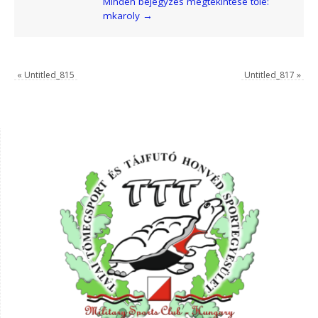
Minden bejegyzés megtekintése tőle:
mkaroly
→
«
Untitled_815
Untitled_817
»