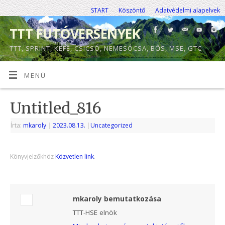
START
Köszöntő
Adatvédelmi alapelvek
TTT FUTÓVERSENYEK
TTT, SPRINT, KEFE, CSICSÓ, NEMESÓCSA, BŐS, MSE, GTC
MENÜ
Untitled_816
Írta:
mkaroly
|
2023.08.13.
|
Uncategorized
Könyvjelzőkhöz
Közvetlen link
.
mkaroly bemutatkozása
TTT-HSE elnök