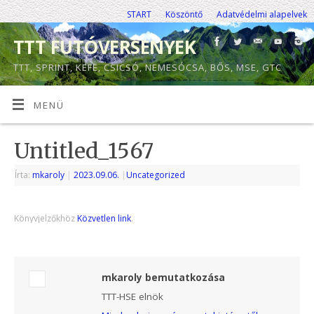
START
Köszöntő
Adatvédelmi alapelvek
TTT FUTÓVERSENYEK
TTT, SPRINT, KEFE, CSICSÓ, NEMESÓCSA, BŐS, MSE, GTC
MENÜ
Untitled_1567
Írta:
mkaroly
|
2023.09.06.
|
Uncategorized
Könyvjelzőkhöz
Közvetlen link
.
mkaroly bemutatkozása
TTT-HSE elnök