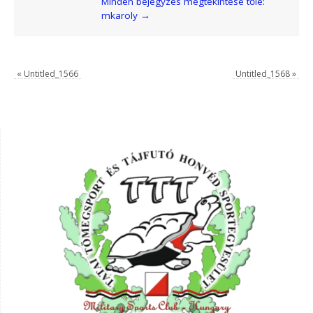
Minden bejegyzés megtekintése tőle:
mkaroly
→
«
Untitled_1566
Untitled_1568
»