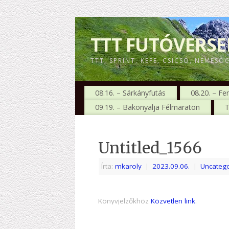
TTT FUTÓVERS
TTT, SPRINT, KEFE, CSICSÓ, NEMESÓ
08.16. – Sárkányfutás
08.20. – Fe
09.19. – Bakonyalja Félmaraton
T
Untitled_1566
Írta:
mkaroly
|
2023.09.06.
|
Uncatego
Könyvjelzőkhöz
Közvetlen link
.