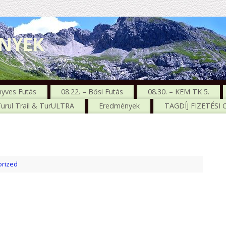
ENYEK
CSA, BŐS, MSE, GTC
nyves Futás
08.22. – Bősi Futás
08.30. – KEM TK 5.
urul Trail & TurULTRA
Eredmények
TAGDÍJ FIZETÉSI
rized