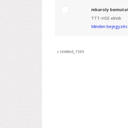
mkaroly bemuta
TTT-HSE elnök
Minden bejegyzés 
«
Untitled_1565