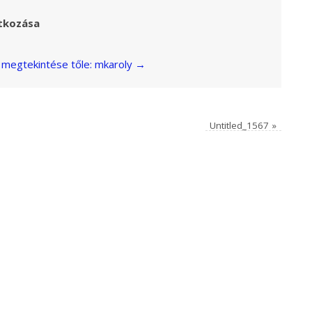
tkozása
megtekintése tőle: mkaroly
→
Untitled_1567
»