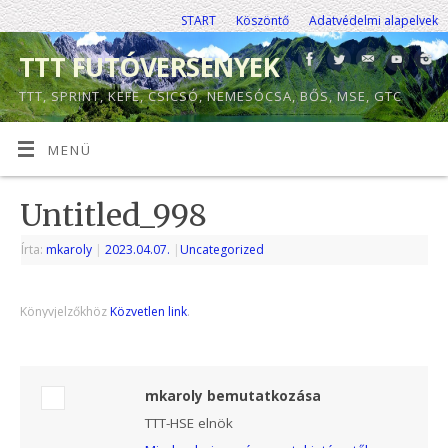
START
Köszöntő
Adatvédelmi alapelvek
TTT FUTÓVERSENYEK
TTT, SPRINT, KEFE, CSICSÓ, NEMESÓCSA, BŐS, MSE, GTC
MENÜ
Untitled_998
Írta:
mkaroly
|
2023.04.07.
|
Uncategorized
Könyvjelzőkhöz
Közvetlen link
.
mkaroly bemutatkozása
TTT-HSE elnök