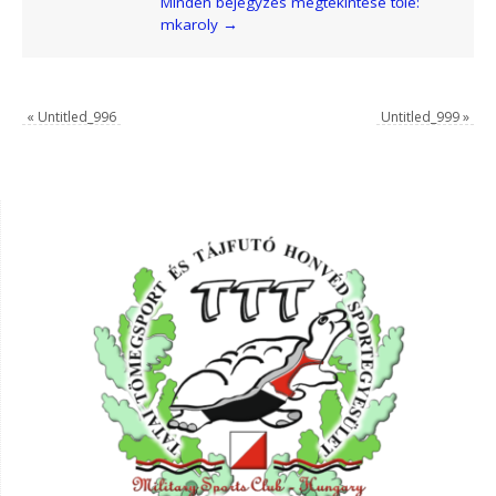
Minden bejegyzés megtekintése tőle:
mkaroly
→
«
Untitled_996
Untitled_999
»