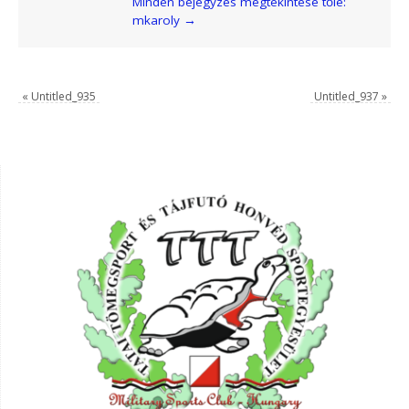
Minden bejegyzés megtekintése tőle:
mkaroly
→
«
Untitled_935
Untitled_937
»