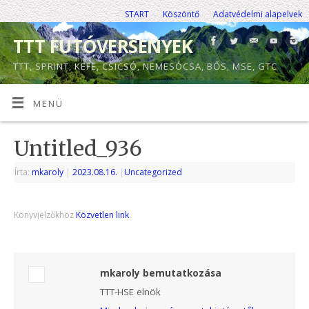
START
Köszöntő
Adatvédelmi alapelvek
TTT FUTÓVERSENYEK
TTT, SPRINT, KEFE, CSICSÓ, NEMESÓCSA, BŐS, MSE, GTC
MENÜ
Untitled_936
Írta:
mkaroly
|
2023.08.16.
|
Uncategorized
Könyvjelzőkhöz
Közvetlen link
.
mkaroly bemutatkozása
TTT-HSE elnök