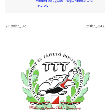
Minden bejegyzés megtekintése tőle:
mkaroly
→
«
Untitled_932
Untitled_934
»