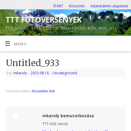
START
Köszöntő
Adatvédelmi alapelvek
TTT FUTÓVERSENYEK
TTT, SPRINT, KEFE, CSICSÓ, NEMESÓCSA, BŐS, MSE, GTC
MENÜ
Untitled_933
Írta:
mkaroly
|
2023.08.16.
|
Uncategorized
Könyvjelzőkhöz
Közvetlen link
.
mkaroly bemutatkozása
TTT-HSE elnök