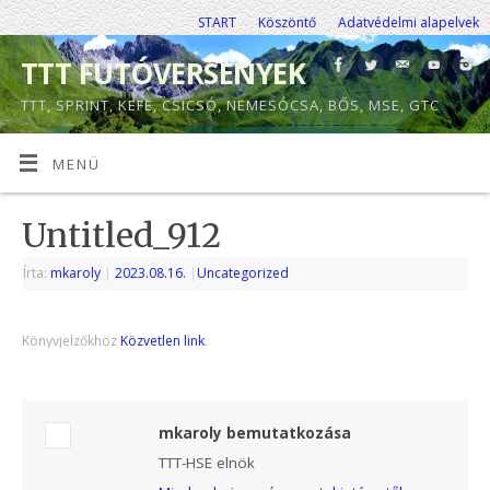
START
Köszöntő
Adatvédelmi alapelvek
TTT FUTÓVERSENYEK
TTT, SPRINT, KEFE, CSICSÓ, NEMESÓCSA, BŐS, MSE, GTC
MENÜ
Untitled_912
Írta:
mkaroly
|
2023.08.16.
|
Uncategorized
Könyvjelzőkhöz
Közvetlen link
.
mkaroly bemutatkozása
TTT-HSE elnök