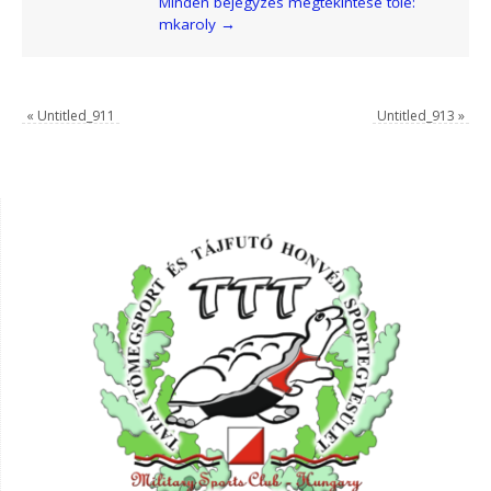
Minden bejegyzés megtekintése tőle:
mkaroly
→
«
Untitled_911
Untitled_913
»