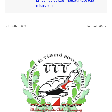
Minden bejegyzés megtekintése tőle:
mkaroly
→
«
Untitled_902
Untitled_904
»