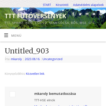
START
Köszöntő
Adatvédelmi alapelvek
TTT FUTÓVERSENYEK
TTT, SPRINT, KEFE, CSICSÓ, NEMESÓCSA, BŐS, MSE, GTC
MENÜ
Untitled_903
Írta:
mkaroly
|
2023.08.16.
|
Uncategorized
Könyvjelzőkhöz
Közvetlen link
.
mkaroly bemutatkozása
TTT-HSE elnök