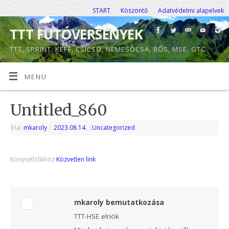
START
Köszöntő
Adatvédelmi alapelvek
TTT FUTÓVERSENYEK
TTT, SPRINT, KEFE, CSICSÓ, NEMESÓCSA, BŐS, MSE, GTC
MENÜ
Untitled_860
Írta:
mkaroly
|
2023.08.14.
|
Uncategorized
Könyvjelzőkhöz
Közvetlen link
.
mkaroly bemutatkozása
TTT-HSE elnök