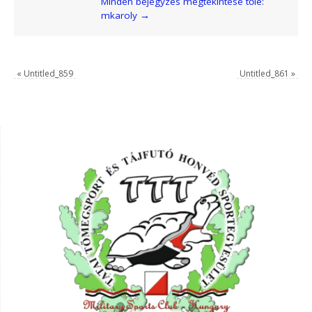
Minden bejegyzés megtekintése tőle:
mkaroly
→
«
Untitled_859
Untitled_861
»