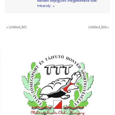
Minden bejegyzés megtekintése tőle:
mkaroly
→
«
Untitled_801
Untitled_804
»