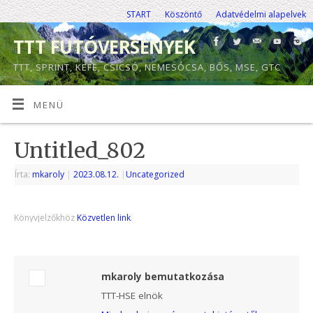
START
Köszöntő
Adatvédelmi alapelvek
TTT FUTÓVERSENYEK
TTT, SPRINT, KEFE, CSICSÓ, NEMESÓCSA, BŐS, MSE, GTC
MENÜ
Untitled_802
Írta:
mkaroly
|
2023.08.12.
|
Uncategorized
Könyvjelzőkhöz
Közvetlen link
.
mkaroly bemutatkozása
TTT-HSE elnök