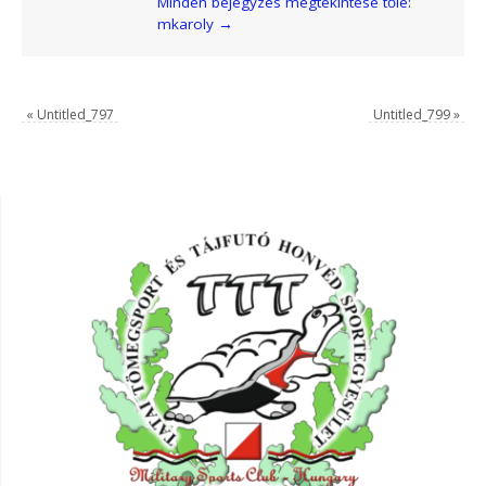
Minden bejegyzés megtekintése tőle:
mkaroly
→
«
Untitled_797
Untitled_799
»