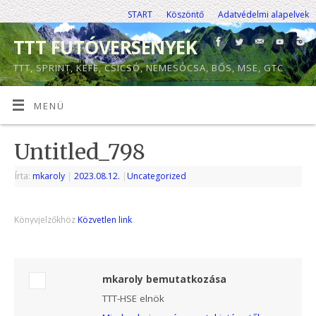
START
Köszöntő
Adatvédelmi alapelvek
TTT FUTÓVERSENYEK
TTT, SPRINT, KEFE, CSICSÓ, NEMESÓCSA, BŐS, MSE, GTC
MENÜ
Untitled_798
Írta:
mkaroly
|
2023.08.12.
|
Uncategorized
Könyvjelzőkhöz
Közvetlen link
.
mkaroly bemutatkozása
TTT-HSE elnök