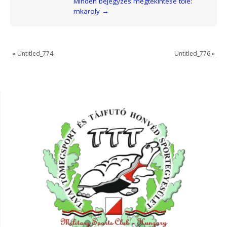
Minden bejegyzés megtekintése tőle:
mkaroly
→
«
Untitled_774
Untitled_776
»