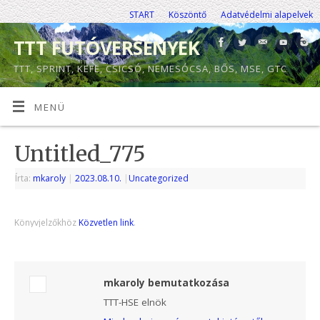
START
Köszöntő
Adatvédelmi alapelvek
TTT FUTÓVERSENYEK
TTT, SPRINT, KEFE, CSICSÓ, NEMESÓCSA, BŐS, MSE, GTC
MENÜ
Untitled_775
Írta:
mkaroly
|
2023.08.10.
|
Uncategorized
Könyvjelzőkhöz
Közvetlen link
.
mkaroly bemutatkozása
TTT-HSE elnök