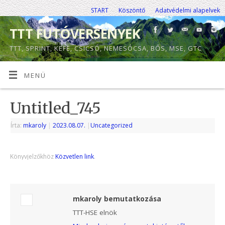
START
Köszöntő
Adatvédelmi alapelvek
TTT FUTÓVERSENYEK
TTT, SPRINT, KEFE, CSICSÓ, NEMESÓCSA, BŐS, MSE, GTC
MENÜ
Untitled_745
Írta:
mkaroly
|
2023.08.07.
|
Uncategorized
Könyvjelzőkhöz
Közvetlen link
.
mkaroly bemutatkozása
TTT-HSE elnök