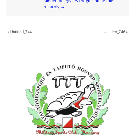
Minden bejegyzés megtekintése tőle:
mkaroly
→
«
Untitled_744
Untitled_746
»