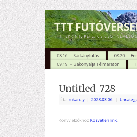
TTT FUTÓVERS
TTT, SPRINT, KEFE, CSICSÓ, NEMESÓ
08.16. – Sárkányfutás
08.20. – Fe
09.19. – Bakonyalja Félmaraton
T
Untitled_728
Írta:
mkaroly
|
2023.08.06.
|
Uncatego
Könyvjelzőkhöz
Közvetlen link
.