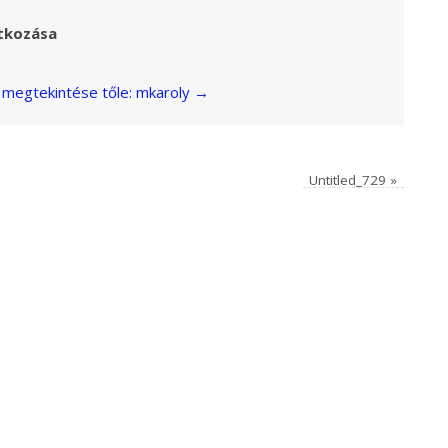
tkozása
megtekintése tőle: mkaroly
→
Untitled_729
»