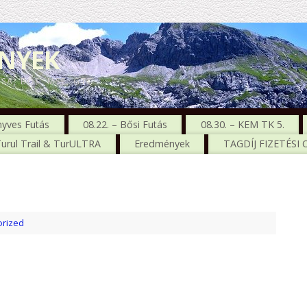
ENYEK
CSA, BŐS, MSE, GTC
nyves Futás
08.22. – Bősi Futás
08.30. – KEM TK 5.
urul Trail & TurULTRA
Eredmények
TAGDÍJ FIZETÉSI
rized