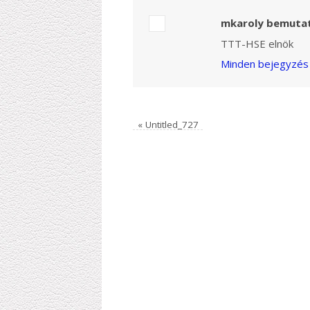
mkaroly bemuta
TTT-HSE elnök
Minden bejegyzés 
«
Untitled_727