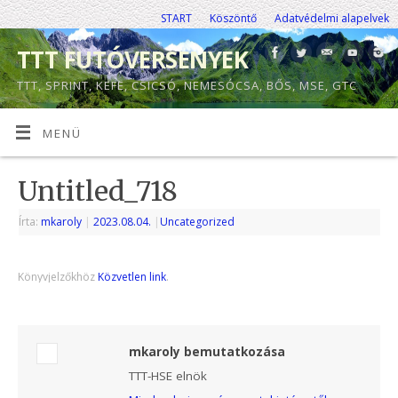
START
Köszöntő
Adatvédelmi alapelvek
TTT FUTÓVERSENYEK
TTT, SPRINT, KEFE, CSICSÓ, NEMESÓCSA, BŐS, MSE, GTC
MENÜ
Untitled_718
Írta:
mkaroly
|
2023.08.04.
|
Uncategorized
Könyvjelzőkhöz
Közvetlen link
.
mkaroly bemutatkozása
TTT-HSE elnök