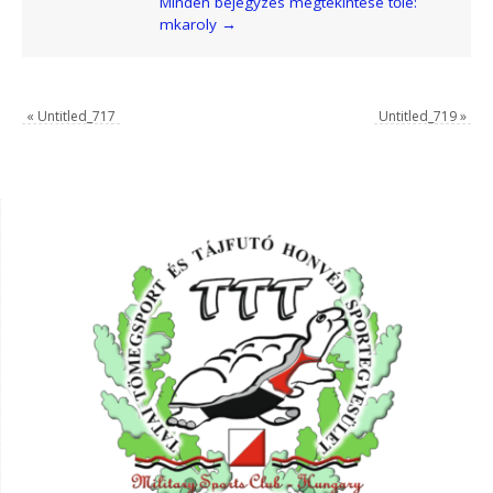
Minden bejegyzés megtekintése tőle:
mkaroly
→
«
Untitled_717
Untitled_719
»