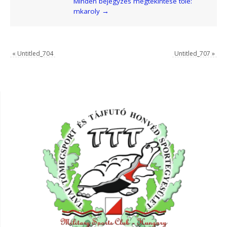
Minden bejegyzés megtekintése tőle:
mkaroly
→
«
Untitled_704
Untitled_707
»