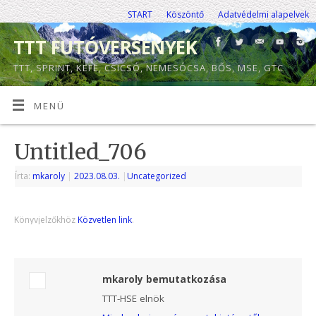
START
Köszöntő
Adatvédelmi alapelvek
TTT FUTÓVERSENYEK
TTT, SPRINT, KEFE, CSICSÓ, NEMESÓCSA, BŐS, MSE, GTC
MENÜ
Untitled_706
Írta:
mkaroly
|
2023.08.03.
|
Uncategorized
Könyvjelzőkhöz
Közvetlen link
.
mkaroly bemutatkozása
TTT-HSE elnök