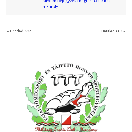
Minden bejegyzés megtekintése tőle:
mkaroly
→
«
Untitled_602
Untitled_604
»