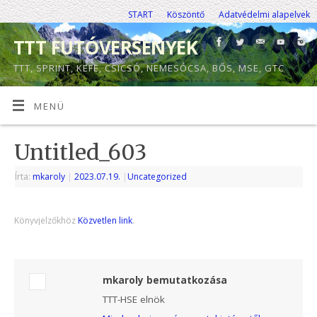
START
Köszöntő
Adatvédelmi alapelvek
TTT FUTÓVERSENYEK
TTT, SPRINT, KEFE, CSICSÓ, NEMESÓCSA, BŐS, MSE, GTC
MENÜ
Untitled_603
Írta:
mkaroly
|
2023.07.19.
|
Uncategorized
Könyvjelzőkhöz
Közvetlen link
.
mkaroly bemutatkozása
TTT-HSE elnök