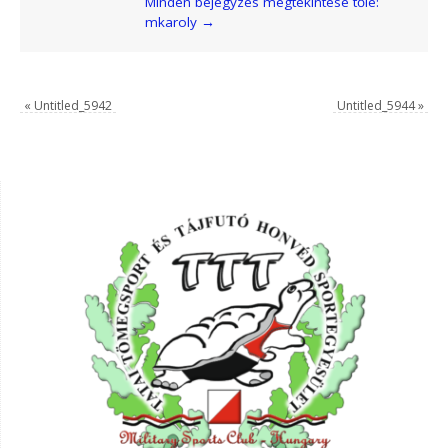
Minden bejegyzés megtekintése tőle:
mkaroly
→
«
Untitled_5942
Untitled_5944
»