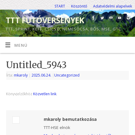
START
Köszöntő
Adatvédelmi alapelvek
TTT FUTÓVERSENYEK
TTT, SPRINT, KEFE, CSICSÓ, NEMESÓCSA, BŐS, MSE, GTC
MENÜ
Untitled_5943
Írta:
mkaroly
|
2025.06.24.
|
Uncategorized
Könyvjelzőkhöz
Közvetlen link
.
mkaroly bemutatkozása
TTT-HSE elnök