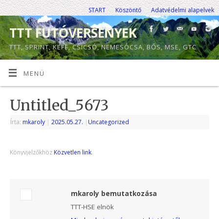
START
Köszöntő
Adatvédelmi alapelvek
TTT FUTÓVERSENYEK
TTT, SPRINT, KEFE, CSICSÓ, NEMESÓCSA, BŐS, MSE, GTC
MENÜ
Untitled_5673
Írta:
mkaroly
|
2025.05.27.
|
Uncategorized
Könyvjelzőkhöz
Közvetlen link
.
mkaroly bemutatkozása
TTT-HSE elnök