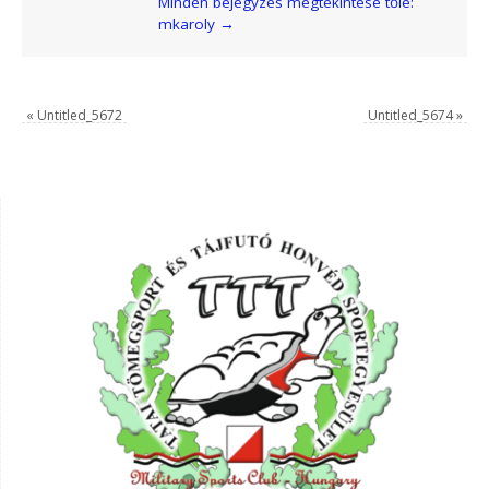
Minden bejegyzés megtekintése tőle:
mkaroly
→
«
Untitled_5672
Untitled_5674
»