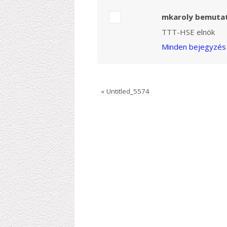
mkaroly bemuta
TTT-HSE elnök
Minden bejegyzés 
«
Untitled_5574