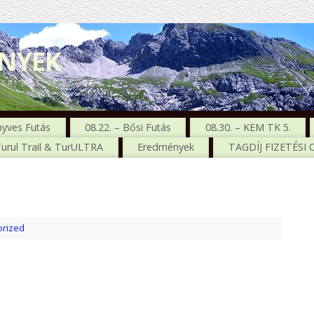
ENYEK
CSA, BŐS, MSE, GTC
nyves Futás
08.22. – Bősi Futás
08.30. – KEM TK 5.
urul Trail & TurULTRA
Eredmények
TAGDÍJ FIZETÉSI
rized