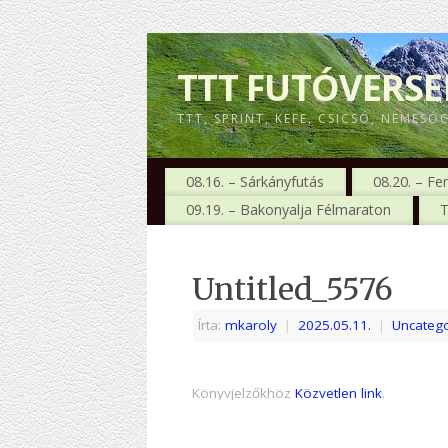
TTT FUTÓVERS
TTT, SPRINT, KEFE, CSICSÓ, NEMESÓ
08.16. – Sárkányfutás
08.20. – Fe
09.19. – Bakonyalja Félmaraton
T
Untitled_5576
Írta:
mkaroly
|
2025.05.11.
|
Uncatego
Könyvjelzőkhöz
Közvetlen link
.