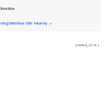
tkozása
megtekintése tőle: mkaroly
→
Untitled_5578
»