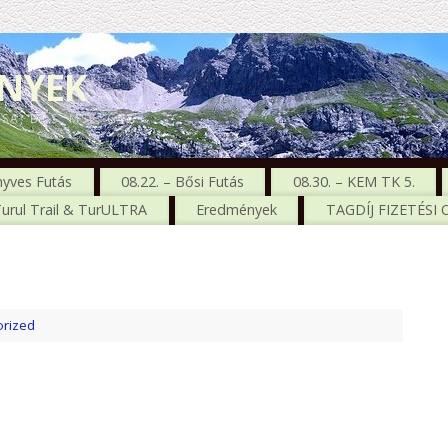
ENYEK
CSA, BŐS, MSE, GTC
nyves Futás
08.22. – Bősi Futás
08.30. – KEM TK 5.
urul Trail & TurULTRA
Eredmények
TAGDÍJ FIZETÉSI
rized