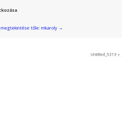
tkozása
megtekintése tőle: mkaroly
→
Untitled_5313
»