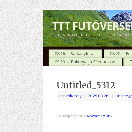
TTT FUTÓVERS
TTT, SPRINT, KEFE, CSICSÓ, NEMESÓ
08.16. – Sárkányfutás
08.20. – Fe
09.19. – Bakonyalja Félmaraton
T
Untitled_5312
Írta:
mkaroly
|
2025.03.26.
|
Uncatego
Könyvjelzőkhöz
Közvetlen link
.