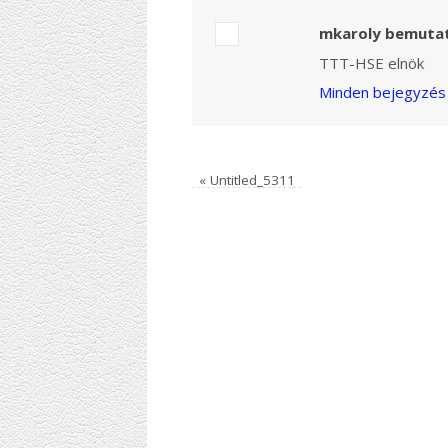
mkaroly bemuta
TTT-HSE elnök
Minden bejegyzés 
«
Untitled_5311