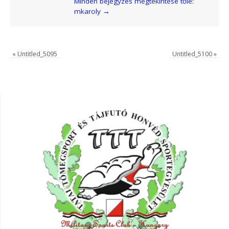
Minden bejegyzés megtekintése tőle:
mkaroly
→
«
Untitled_5095
Untitled_5100
»