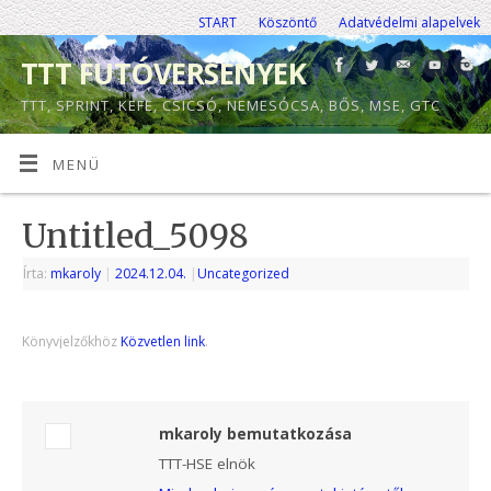
START
Köszöntő
Adatvédelmi alapelvek
TTT FUTÓVERSENYEK
TTT, SPRINT, KEFE, CSICSÓ, NEMESÓCSA, BŐS, MSE, GTC
MENÜ
Untitled_5098
Írta:
mkaroly
|
2024.12.04.
|
Uncategorized
Könyvjelzőkhöz
Közvetlen link
.
mkaroly bemutatkozása
TTT-HSE elnök