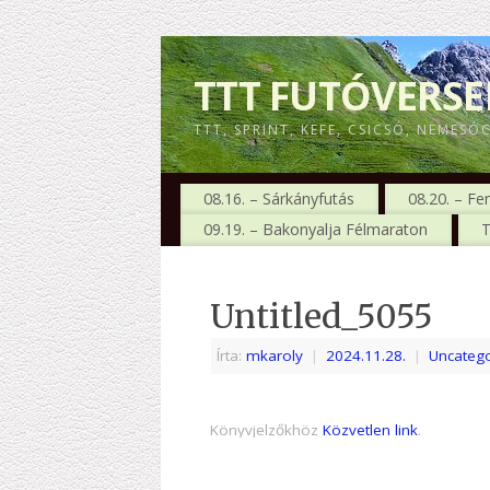
TTT FUTÓVERS
TTT, SPRINT, KEFE, CSICSÓ, NEMESÓ
08.16. – Sárkányfutás
08.20. – Fe
09.19. – Bakonyalja Félmaraton
T
Untitled_5055
Írta:
mkaroly
|
2024.11.28.
|
Uncatego
Könyvjelzőkhöz
Közvetlen link
.