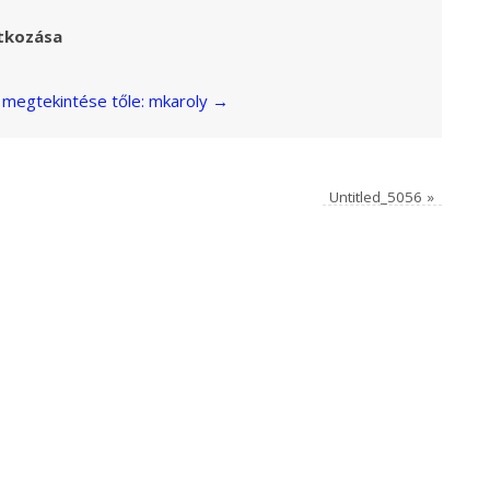
tkozása
megtekintése tőle: mkaroly
→
Untitled_5056
»