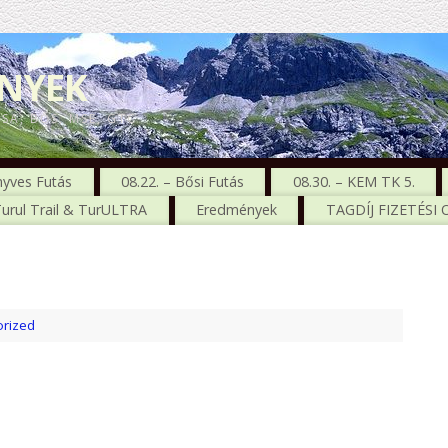
ENYEK
CSA, BŐS, MSE, GTC
nyves Futás
08.22. – Bősi Futás
08.30. – KEM TK 5.
urul Trail & TurULTRA
Eredmények
TAGDÍJ FIZETÉSI
rized