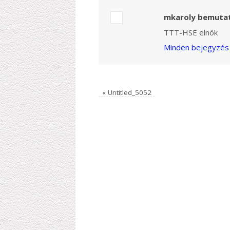
mkaroly bemuta
TTT-HSE elnök
Minden bejegyzés 
«
Untitled_5052