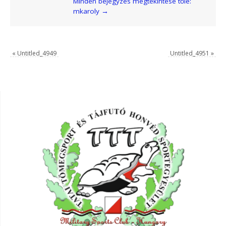
Minden bejegyzés megtekintése tőle:
mkaroly
→
«
Untitled_4949
Untitled_4951
»