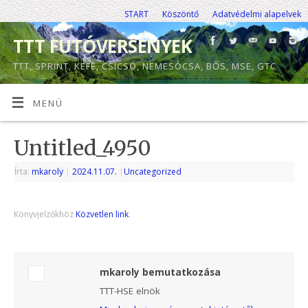
START
Köszöntő
Adatvédelmi alapelvek
TTT FUTÓVERSENYEK
TTT, SPRINT, KEFE, CSICSÓ, NEMESÓCSA, BŐS, MSE, GTC
MENÜ
Untitled_4950
Írta:
mkaroly
|
2024.11.07.
|
Uncategorized
Könyvjelzőkhöz
Közvetlen link
.
mkaroly bemutatkozása
TTT-HSE elnök