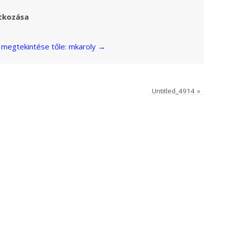
tkozása
megtekintése tőle: mkaroly
→
Untitled_4914
»