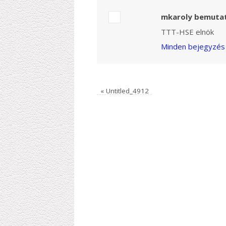
mkaroly bemuta
TTT-HSE elnök
Minden bejegyzés 
«
Untitled_4912