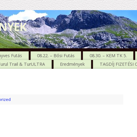
ENYEK
CSA, BŐS, MSE, GTC
nyves Futás
08.22. – Bősi Futás
08.30. – KEM TK 5.
urul Trail & TurULTRA
Eredmények
TAGDÍJ FIZETÉSI
rized