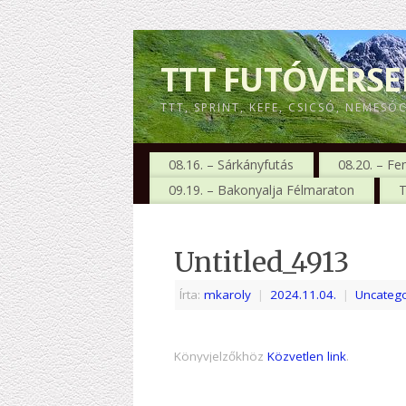
TTT FUTÓVERS
TTT, SPRINT, KEFE, CSICSÓ, NEMESÓ
08.16. – Sárkányfutás
08.20. – Fe
09.19. – Bakonyalja Félmaraton
T
Untitled_4913
Írta:
mkaroly
|
2024.11.04.
|
Uncatego
Könyvjelzőkhöz
Közvetlen link
.