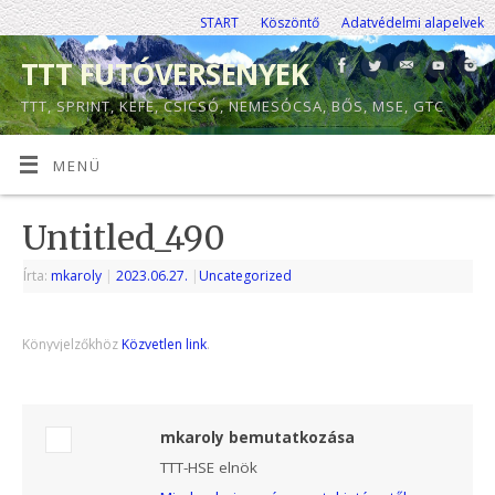
START
Köszöntő
Adatvédelmi alapelvek
TTT FUTÓVERSENYEK
TTT, SPRINT, KEFE, CSICSÓ, NEMESÓCSA, BŐS, MSE, GTC
MENÜ
Untitled_490
Írta:
mkaroly
|
2023.06.27.
|
Uncategorized
Könyvjelzőkhöz
Közvetlen link
.
mkaroly bemutatkozása
TTT-HSE elnök