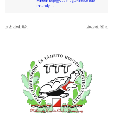
Minden bejegyzés megtekintése tőle:
mkaroly
→
«
Untitled_489
Untitled_491
»