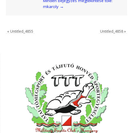
Minden bejegyzés megtekintése tőle:
mkaroly
→
«
Untitled_4855
Untitled_4858
»