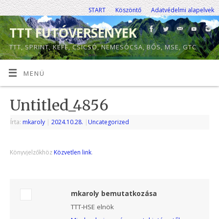
START
Köszöntő
Adatvédelmi alapelvek
TTT FUTÓVERSENYEK
TTT, SPRINT, KEFE, CSICSÓ, NEMESÓCSA, BŐS, MSE, GTC
MENÜ
Untitled_4856
Írta:
mkaroly
|
2024.10.28.
|
Uncategorized
Könyvjelzőkhöz
Közvetlen link
.
mkaroly bemutatkozása
TTT-HSE elnök