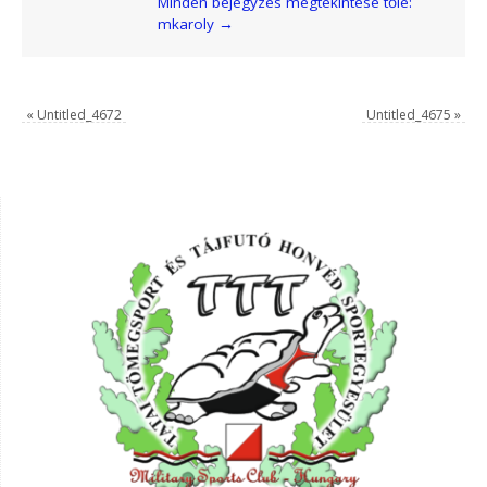
Minden bejegyzés megtekintése tőle:
mkaroly
→
«
Untitled_4672
Untitled_4675
»