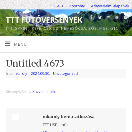
START
Köszöntő
Adatvédelmi alapelvek
TTT FUTÓVERSENYEK
TTT, SPRINT, KEFE, CSICSÓ, NEMESÓCSA, BŐS, MSE, GTC
MENÜ
Untitled_4673
Írta:
mkaroly
|
2024.09.30.
|
Uncategorized
Könyvjelzőkhöz
Közvetlen link
.
mkaroly bemutatkozása
TTT-HSE elnök