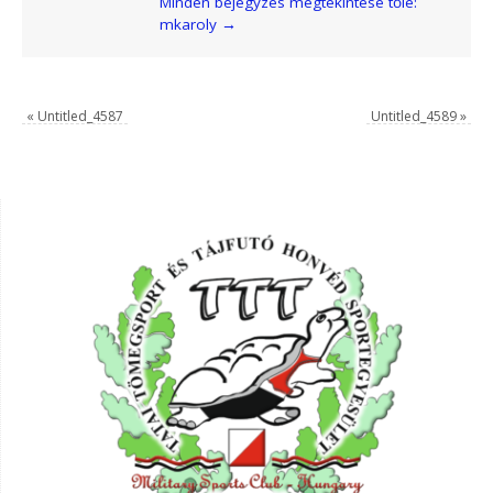
Minden bejegyzés megtekintése tőle:
mkaroly
→
«
Untitled_4587
Untitled_4589
»