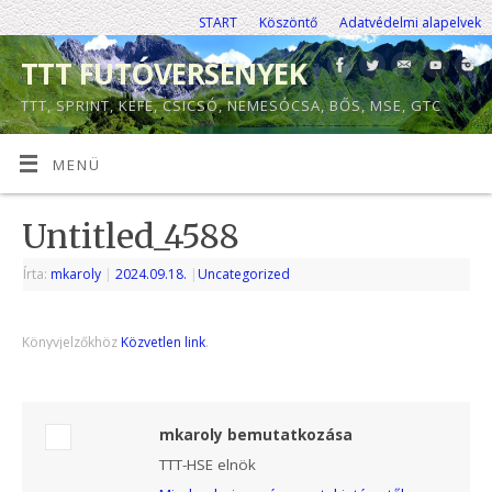
START
Köszöntő
Adatvédelmi alapelvek
TTT FUTÓVERSENYEK
TTT, SPRINT, KEFE, CSICSÓ, NEMESÓCSA, BŐS, MSE, GTC
MENÜ
Untitled_4588
Írta:
mkaroly
|
2024.09.18.
|
Uncategorized
Könyvjelzőkhöz
Közvetlen link
.
mkaroly bemutatkozása
TTT-HSE elnök