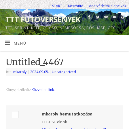
START
Köszöntő
Adatvédelmi alapelvek
TTT FUTÓVERSENYEK
TTT, SPRINT, KEFE, CSICSÓ, NEMESÓCSA, BŐS, MSE, GTC
MENÜ
Untitled_4467
Írta:
mkaroly
|
2024.09.05.
|
Uncategorized
Könyvjelzőkhöz
Közvetlen link
.
mkaroly bemutatkozása
TTT-HSE elnök