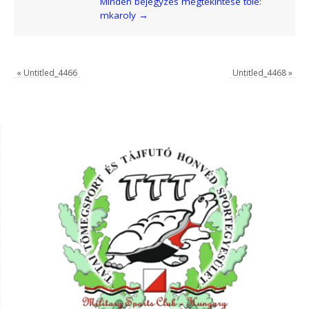
Minden bejegyzés megtekintése tőle:
mkaroly
→
«
Untitled_4466
Untitled_4468
»