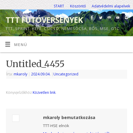
START
Köszöntő
Adatvédelmi alapelvek
TTT FUTÓVERSENYEK
TTT, SPRINT, KEFE, CSICSÓ, NEMESÓCSA, BŐS, MSE, GTC
MENÜ
Untitled_4455
Írta:
mkaroly
|
2024.09.04.
|
Uncategorized
Könyvjelzőkhöz
Közvetlen link
.
mkaroly bemutatkozása
TTT-HSE elnök