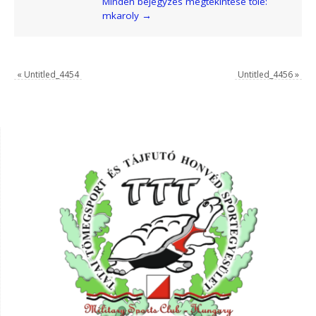
Minden bejegyzés megtekintése tőle:
mkaroly
→
«
Untitled_4454
Untitled_4456
»