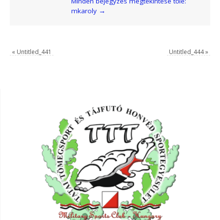
Minden bejegyzés megtekintése tőle:
mkaroly
→
«
Untitled_441
Untitled_444
»