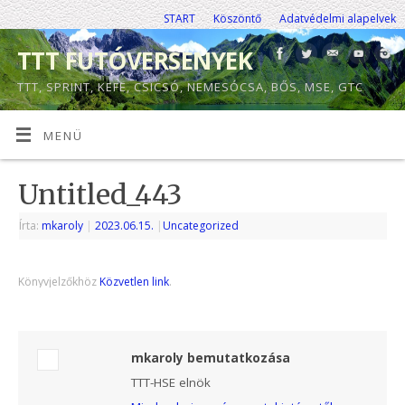
START
Köszöntő
Adatvédelmi alapelvek
TTT FUTÓVERSENYEK
TTT, SPRINT, KEFE, CSICSÓ, NEMESÓCSA, BŐS, MSE, GTC
MENÜ
Untitled_443
Írta:
mkaroly
|
2023.06.15.
|
Uncategorized
Könyvjelzőkhöz
Közvetlen link
.
mkaroly bemutatkozása
TTT-HSE elnök