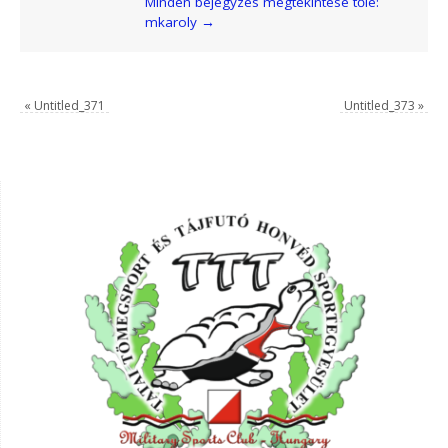
Minden bejegyzés megtekintése tőle:
mkaroly
→
«
Untitled_371
Untitled_373
»