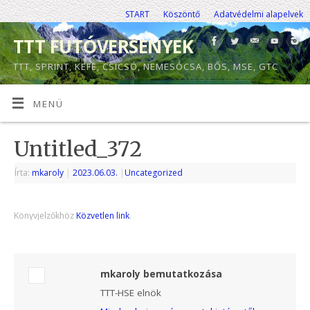
START
Köszöntő
Adatvédelmi alapelvek
TTT FUTÓVERSENYEK
TTT, SPRINT, KEFE, CSICSÓ, NEMESÓCSA, BŐS, MSE, GTC
MENÜ
Untitled_372
Írta:
mkaroly
|
2023.06.03.
|
Uncategorized
Könyvjelzőkhöz
Közvetlen link
.
mkaroly bemutatkozása
TTT-HSE elnök