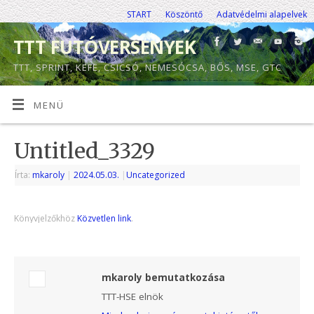
START
Köszöntő
Adatvédelmi alapelvek
TTT FUTÓVERSENYEK
TTT, SPRINT, KEFE, CSICSÓ, NEMESÓCSA, BŐS, MSE, GTC
MENÜ
Untitled_3329
Írta:
mkaroly
|
2024.05.03.
|
Uncategorized
Könyvjelzőkhöz
Közvetlen link
.
mkaroly bemutatkozása
TTT-HSE elnök