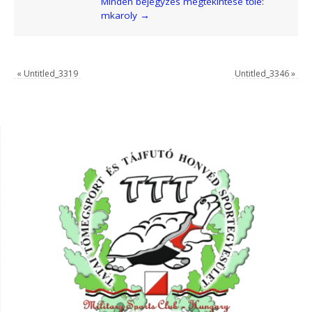
Minden bejegyzés megtekintése tőle:
mkaroly
→
«
Untitled_3319
Untitled_3346
»