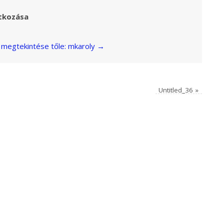
tkozása
megtekintése tőle: mkaroly
→
Untitled_36
»