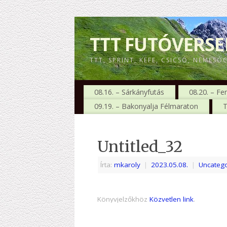
TTT FUTÓVERS
TTT, SPRINT, KEFE, CSICSÓ, NEMESÓ
08.16. – Sárkányfutás
08.20. – Fe
09.19. – Bakonyalja Félmaraton
T
Untitled_32
Írta:
mkaroly
|
2023.05.08.
|
Uncatego
Könyvjelzőkhöz
Közvetlen link
.