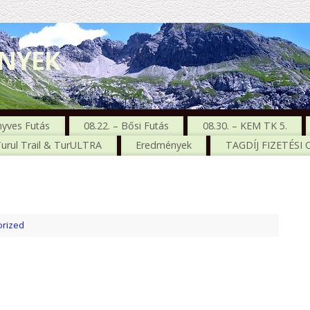
ENYEK
CSA, BŐS, MSE, GTC
nyves Futás
08.22. – Bősi Futás
08.30. – KEM TK 5.
urul Trail & TurULTRA
Eredmények
TAGDÍJ FIZETÉSI
rized