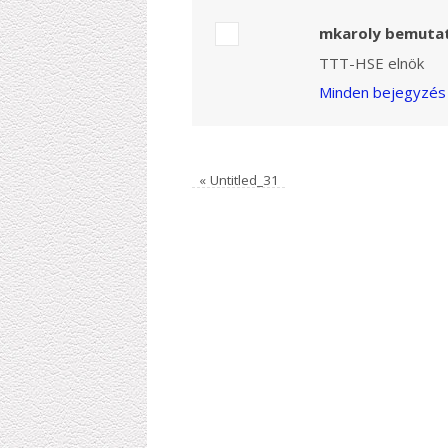
mkaroly bemuta
TTT-HSE elnök
Minden bejegyzés 
«
Untitled_31