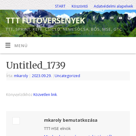
START
Köszöntő
Adatvédelmi alapelvek
TTT FUTÓVERSENYEK
TTT, SPRINT, KEFE, CSICSÓ, NEMESÓCSA, BŐS, MSE, GTC
MENÜ
Untitled_1739
Írta:
mkaroly
|
2023.09.29.
|
Uncategorized
Könyvjelzőkhöz
Közvetlen link
.
mkaroly bemutatkozása
TTT-HSE elnök