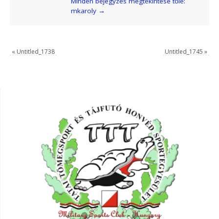
Minden bejegyzés megtekintése tőle:
mkaroly
→
«
Untitled_1738
Untitled_1745
»