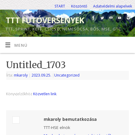
START
Köszöntő
Adatvédelmi alapelvek
TTT FUTÓVERSENYEK
TTT, SPRINT, KEFE, CSICSÓ, NEMESÓCSA, BŐS, MSE, GTC
MENÜ
Untitled_1703
Írta:
mkaroly
|
2023.09.25.
|
Uncategorized
Könyvjelzőkhöz
Közvetlen link
.
mkaroly bemutatkozása
TTT-HSE elnök