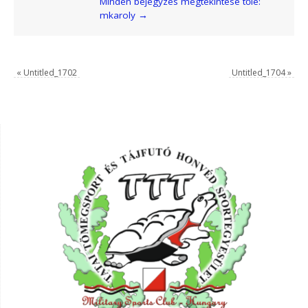
Minden bejegyzés megtekintése tőle:
mkaroly
→
«
Untitled_1702
Untitled_1704
»