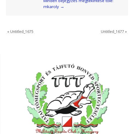
Minden bejegyzés megtekintése tőle:
mkaroly
→
«
Untitled_1675
Untitled_1677
»