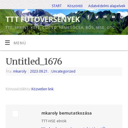
START
Köszöntő
Adatvédelmi alapelvek
TTT FUTÓVERSENYEK
TTT, SPRINT, KEFE, CSICSÓ, NEMESÓCSA, BŐS, MSE, GTC
MENÜ
Untitled_1676
Írta:
mkaroly
|
2023.09.21.
|
Uncategorized
Könyvjelzőkhöz
Közvetlen link
.
mkaroly bemutatkozása
TTT-HSE elnök