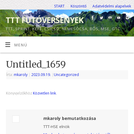
START
Köszöntő
Adatvédelmi alapelvek
TTT FUTÓVERSENYEK
TTT, SPRINT, KEFE, CSICSÓ, NEMESÓCSA, BŐS, MSE, GTC
MENÜ
Untitled_1659
Írta:
mkaroly
|
2023.09.19.
|
Uncategorized
Könyvjelzőkhöz
Közvetlen link
.
mkaroly bemutatkozása
TTT-HSE elnök