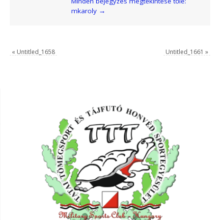
Minden bejegyzés megtekintése tőle:
mkaroly
→
«
Untitled_1658
Untitled_1661
»