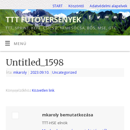
START
Köszöntő
Adatvédelmi alapelvek
TTT FUTÓVERSENYEK
TTT, SPRINT, KEFE, CSICSÓ, NEMESÓCSA, BŐS, MSE, GTC
MENÜ
Untitled_1598
Írta:
mkaroly
|
2023.09.10.
|
Uncategorized
Könyvjelzőkhöz
Közvetlen link
.
mkaroly bemutatkozása
TTT-HSE elnök