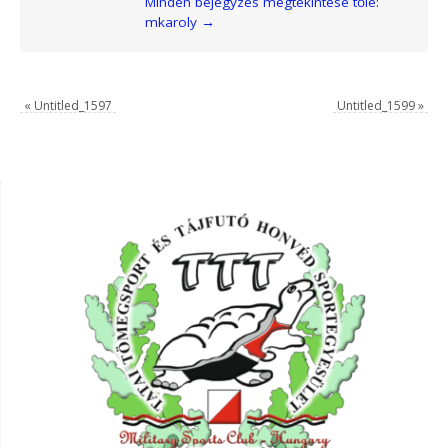
Minden bejegyzés megtekintése tőle:
mkaroly
→
«
Untitled_1597
Untitled_1599
»