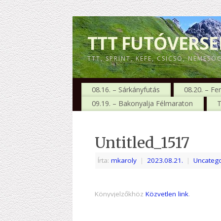
TTT FUTÓVERS
TTT, SPRINT, KEFE, CSICSÓ, NEMESÓ
08.16. – Sárkányfutás
08.20. – Fe
09.19. – Bakonyalja Félmaraton
T
Untitled_1517
Írta:
mkaroly
|
2023.08.21.
|
Uncatego
Könyvjelzőkhöz
Közvetlen link
.