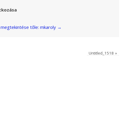
tkozása
megtekintése tőle: mkaroly
→
Untitled_1518
»