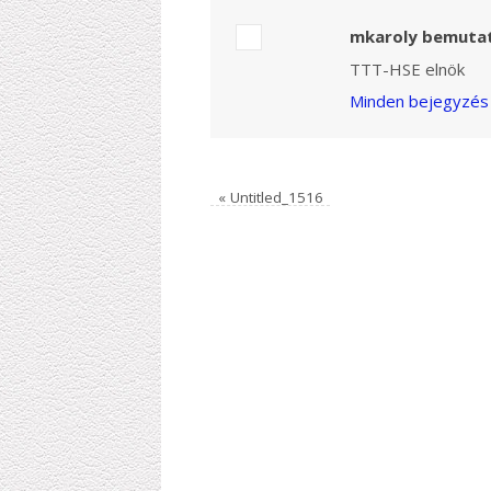
mkaroly bemuta
TTT-HSE elnök
Minden bejegyzés 
«
Untitled_1516