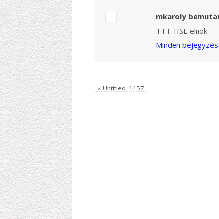
mkaroly bemuta
TTT-HSE elnök
Minden bejegyzés 
«
Untitled_1457