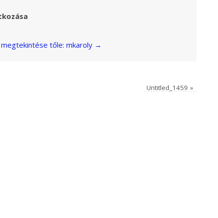
tkozása
megtekintése tőle: mkaroly
→
Untitled_1459
»