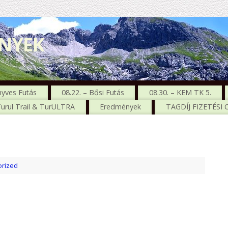
ENYEK
CSA, BŐS, MSE, GTC
nyves Futás
08.22. – Bősi Futás
08.30. – KEM TK 5.
urul Trail & TurULTRA
Eredmények
TAGDÍJ FIZETÉSI
rized