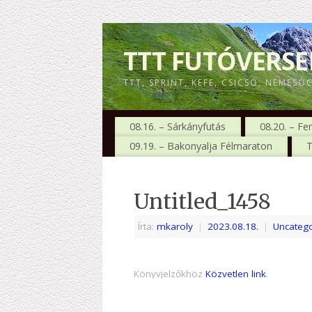
TTT FUTÓVERS
TTT, SPRINT, KEFE, CSICSÓ, NEMESÓ
08.16. – Sárkányfutás
08.20. – Fe
09.19. – Bakonyalja Félmaraton
T
Untitled_1458
Írta:
mkaroly
|
2023.08.18.
|
Uncatego
Könyvjelzőkhöz
Közvetlen link
.