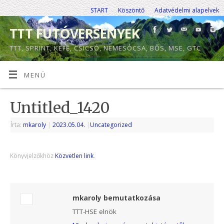
START
Köszöntő
Adatvédelmi alapelvek
TTT FUTÓVERSENYEK
TTT, SPRINT, KEFE, CSICSÓ, NEMESÓCSA, BŐS, MSE, GTC
MENÜ
Untitled_1420
Írta:
mkaroly
|
2023.05.04.
|
Uncategorized
Könyvjelzőkhöz
Közvetlen link
.
mkaroly bemutatkozása
TTT-HSE elnök