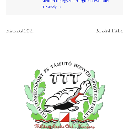
Minden bejegyzés megtekintése tőle:
mkaroly
→
«
Untitled_1417
Untitled_1421
»