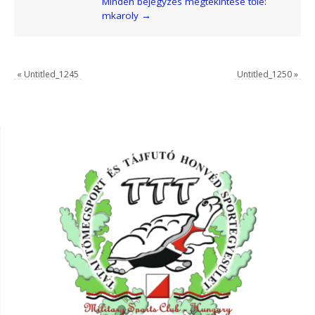
Minden bejegyzés megtekintése tőle:
mkaroly
→
«
Untitled_1245
Untitled_1250
»