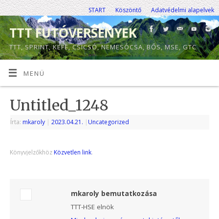
START
Köszöntő
Adatvédelmi alapelvek
TTT FUTÓVERSENYEK
TTT, SPRINT, KEFE, CSICSÓ, NEMESÓCSA, BŐS, MSE, GTC
MENÜ
Untitled_1248
Írta:
mkaroly
|
2023.04.21.
|
Uncategorized
Könyvjelzőkhöz
Közvetlen link
.
mkaroly bemutatkozása
TTT-HSE elnök